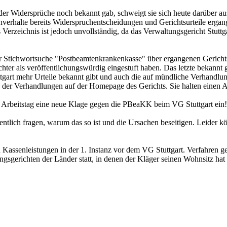
er Widersprüche noch bekannt gab, schweigt sie sich heute darüber au
chverhalte bereits Widerspruchentscheidungen und Gerichtsurteile ergan
s Verzeichnis ist jedoch unvollständig, da das Verwaltungsgericht Stut
r Stichwortsuche "Postbeamtenkrankenkasse" über ergangenen Gericht
ichter als veröffentlichungswürdig eingestuft haben. Das letzte bekann
tgart mehr Urteile bekannt gibt und auch die auf mündliche Verhandlung
 der Verhandlungen auf der Homepage des Gerichts. Sie halten einen Au
n Arbeitstag eine neue Klage gegen die PBeaKK beim VG Stuttgart ein!
entlich fragen, warum das so ist und die Ursachen beseitigen. Leider k
 Kassenleistungen in der 1. Instanz vor dem VG Stuttgart. Verfahren g
gsgerichten der Länder statt, in denen der Kläger seinen Wohnsitz h